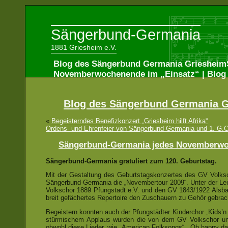
Sängerbund-Germania
1881 Griesheim e.V.
Blog des Sängerbund Germania Griesheim
Novemberwochenende im „Einsatz“ | Blog
Blog des Sängerbund Germania G
«
Begeisterndes Benefizkonzert „Griesheim hilft Afrika“
Ordens- und Ehrenfeier von Sängerbund-Germania und 1. G.
Sängerbund-Germania jedes Novemberwo
Sängerbund-Germania gratuliert zum 120. Geburtstag.
Mit der Gestaltung des Geburtstagskonzertes des GV Volks
Sängerbund-Germania die „Novembertour 2009“. Unter der L
Volkschor 1889 Pfungstadt e.V. und den GV 1843/1922 Alsbach
breit gefächertes Repertoire den Zuschauern zu Gehör gebrac
Begeistern konnten auch der Pfungstädter Kinderchor „Kids’n 
stürmischem Applaus wurden die von dem GV Volkschor un
obwohl diese Lieder, wie „American Folksongs“, „Oh happy day