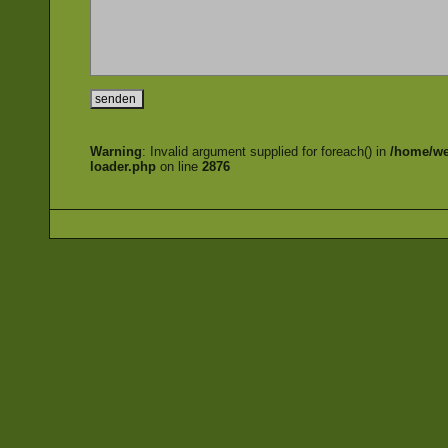
Warning
: Invalid argument supplied for foreach() in
/home/we
loader.php
on line
2876