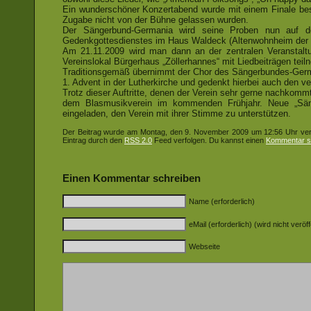
Ein wunderschöner Konzertabend wurde mit einem Finale be
Zugabe nicht von der Bühne gelassen wurden.
Der Sängerbund-Germania wird seine Proben nun auf d
Gedenkgottesdienstes im Haus Waldeck (Altenwohnheim der St
Am 21.11.2009 wird man dann an der zentralen Veranstaltu
Vereinslokal Bürgerhaus „Zöllerhannes“ mit Liedbeiträgen tei
Traditionsgemäß übernimmt der Chor des Sängerbundes-Germ
1. Advent in der Lutherkirche und gedenkt hierbei auch den v
Trotz dieser Auftritte, denen der Verein sehr gerne nachkomm
dem Blasmusikverein im kommenden Frühjahr. Neue „Sänge
eingeladen, den Verein mit ihrer Stimme zu unterstützen.
Der Beitrag wurde am Montag, den 9. November 2009 um 12:56 Uhr verö
Eintrag durch den
RSS 2.0
Feed verfolgen. Du kannst einen
Kommentar s
Einen Kommentar schreiben
Name (erforderlich)
eMail (erforderlich) (wird nicht veröff
Webseite