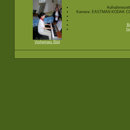
Aufnahmezeit
Kamera: EASTMAN KODAK C
B
Is
Vorheriges Bild