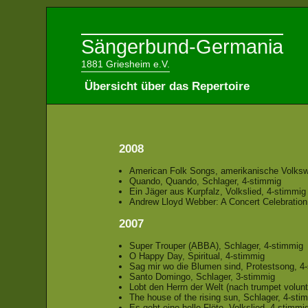
Sängerbund-Germania
1881 Griesheim e.V.
Übersicht über das Repertoire
2008
American Folk Songs, amerikanische Volksw
Quando, Quando, Schlager, 4-stimmig
Ein Jäger aus Kurpfalz, Volkslied, 4-stimmig
Andrew Lloyd Webber: A Concert Celebration
2007
Super Trouper (ABBA), Schlager, 4-stimmig
O Happy Day, Spiritual, 4-stimmig
Sag mir wo die Blumen sind, Protestsong, 4
Santo Domingo, Schlager, 3-stimmig
Lobt den Herrn der Welt (nach trumpet volunt
The house of the rising sun, Schlager, 4-sti
Es geht eine helle Flöte, Volkslied, 4-stimmi