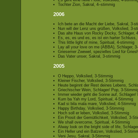
Tochter Zion, Sakral, 4–stimmig
2006
Ich bete an die Macht der Liebe, Sakral, 3-s
Nun will der Lenz uns grüßen, Volkslied, 3-s
Das alte Haus von Rocky Docky, Schlager, 
Es, es, es und es, es ist ein harter Schluss,
This little light of mine, Spiritual, 4-stimmig
Lay all your love on me (ABBA), Schlager, 3
Griesemer Zwewel, spezielles Lied für Gries
Das Vater unser, Sakral, 3-stimmig
2005
O Heppo, Volkslied, 3-Stimmig
Kleiner Fischer, Volkslied, 3-Stimmig
Heute beginnt der Rest deines Lebens, Schl
Griechischer Wein, Schlager/ Pop, 3-Stimmi
Immer wieder geht die Sonne auf, Schlager/
Kum ba Yah my Lord, Spiritual, 4-Stimmig
Kad si bila mala mare, Volkslied, 4-Stimmig
Happy Birthday, Volkslied, 3-Stimmig
Hoch soll er leben, Volkslied, 3-Stimmig
Ein Prosit der Gemütlichkeit, Volkslied, 3-S
We shall overcome, Spiritual, 4-Stimmig
Alway look on the bright side of life, Schlag
Ein Heller und ein Batzen, Volkslied, 3-Stim
Veni Jesu, Sakral, 3-Stimmig