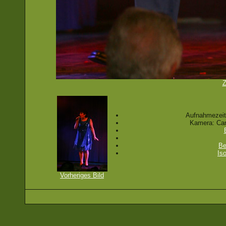
Z
Aufnahmezeit
Kamera: Ca
Be
Is
Vorheriges Bild