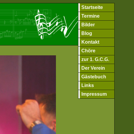
Startseite
Termine
Bilder
Blog
Kontakt
Chöre
zur 1. G.C.G.
Der Verein
Gästebuch
Links
Impressum