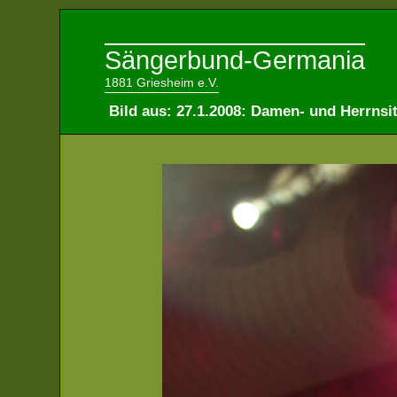
Sängerbund-Germania
1881 Griesheim e.V.
Bild aus: 27.1.2008: Damen- und Herrnsi