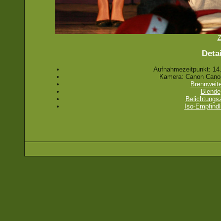
Z
Detai
Aufnahmezeitpunkt: 14.
Kamera: Canon Cano
Brennweit
Blende
Belichtungsz
Iso-Empfindl