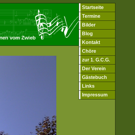
Startseite
Termine
Bilder
Blog
ionen vom Zwieb
Kontakt
Chöre
zur 1. G.C.G.
Der Verein
Gästebuch
Links
Impressum