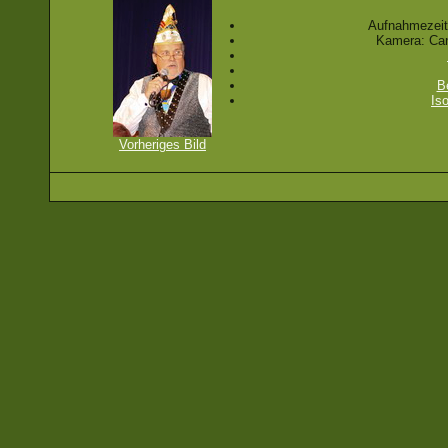
Aufnahmezeit
Kamera: Ca
B
Is
Vorheriges Bild